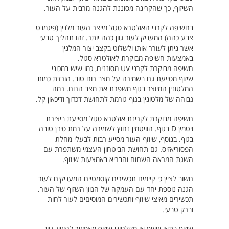
השיזוף, כך שהקרינה מסוננת להגנה מרבית על העור.
בחשיפה לקרני האולטרא סגול מייצר העור מלנין (פיגמנט
צבע כהה) המעניק לעור גוון כהה יותר. זהו תהליך טבעי
אשר ניתן לעורר אותו ולשלוט בקצב יצור המלנין
באמצעות חשיפה מבוקרת לאולטרא סגול.
חשיפה מבוקרת לקרני UV מסוננים, כמו שיש במכוני
שיזוף מסייעת גם בשמירה על מצב רוח טוב. הורדת כמות
המלטונין המיוצר בגוף משפרת את מצב הרוח. רמה
גבוהה של מלטונין בגוף גורמת לתחושת דכדוך ודיכאון קל.
חשיפה מבוקרת לקרינת אולטרא סגול מסייעת ביצירת
ויטמין D בגוף. הוויטמין נחוץ לשמירה על רמת סידן טובה
בגוף. בנוסף, שיזוף העור מסייע רבות לבעלי מחלת
הפסוריאזיס. גם תחושת הביטחון העצמי משתפרת עם
השגת המראה השחום והבריא באמצעות שיזוף.
חשוב לציין כי קיימים תכשירים קוסמטיים המעניקים לעור
הגנה נוספת יחד עם העמקה של הגוון השזוף של העור.
תכשירים מאיצי שיזוף ותכשירים המוסיםים לעור לחות
וברק טבעי.
שיזוף בתאי שיזוף או מקלחוני שיזוף מאפשר להשיג גוון