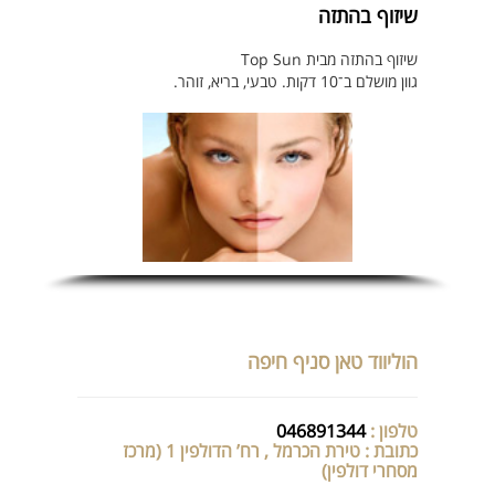
שיזוף בהתזה
שיזוף בהתזה מבית Top Sun
גוון מושלם ב־10 דקות. טבעי, בריא, זוהר.
הוליווד טאן סניף חיפה
טלפון :
046891344
כתובת : טירת הכרמל , רח’ הדולפין 1 (מרכז
מסחרי דולפין)