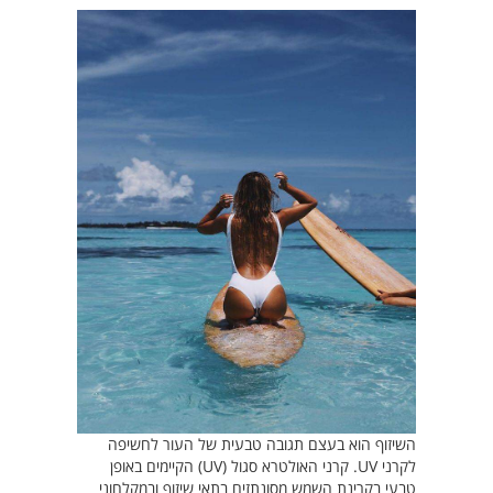
השיזוף הוא בעצם תגובה טבעית של העור לחשיפה
לקרני UV. קרני האולטרא סגול (UV) הקיימים באופן
טבעי בקרינת השמש מסונתזים בתאי שיזוף ובמקלחוני