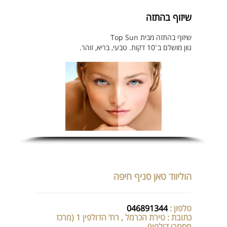
שיזוף בהתזה
שיזוף בהתזה מבית Top Sun
גוון מושלם ב־10 דקות. טבעי, בריא, זוהר.
הוליווד טאן סניף חיפה
טלפון :
046891344
כתובת : טירת הכרמל , רח’ הדולפין 1 (מרכז
מסחרי דולפין)