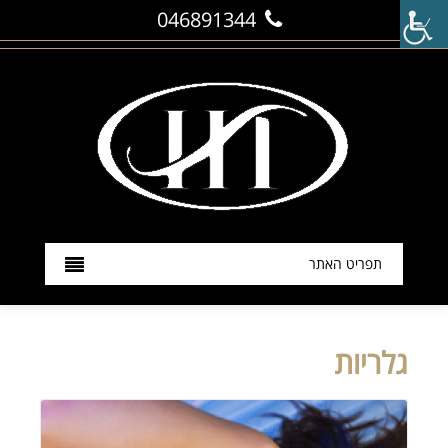
046891344
תפריט האתר
גלריות